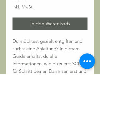
inkl. MwSt.
In den Warenkorb
Du möchtest gezielt entgiften und
suchst eine Anleitung? In diesem
Guide erhältst du alle
Informationen, wie du zuerst SChritt
für Schritt deinen Darm sanierst und
anschließend deinme Körper bei
der Entgiftung hilfst.
Ernährungsempfehlungen für die
Zeit der Entgiftung sind ebenso
Bestandteil wie Empfehlungen für
alle wichtigen
Nahrungsergänzungsmittel.